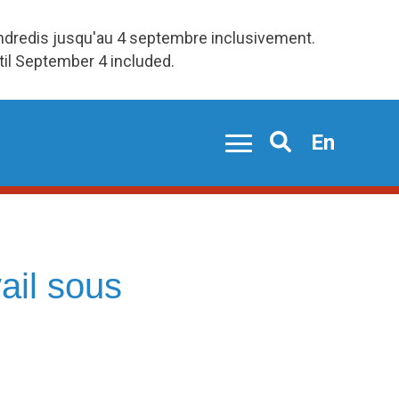
endredis jusqu'au 4 septembre inclusivement.
ntil September 4 included.
En
Search
vail sous