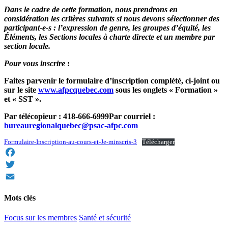
Dans le cadre de cette formation, nous prendrons en
considération les critères suivants si nous devons sélectionner des
participant-e-s : l’expression de genre, les groupes d’équité, les
Éléments, les Sections locales à charte directe et un membre par
section locale.
Pour vous inscrire
:
Faites parvenir le formulaire d’inscription complété, ci-joint ou
sur le site
www.afpcquebec.com
sous les onglets « Formation »
et « SST ».
Par télécopieur : 418-666-6999Par courriel :
bureauregionalquebec@psac-afpc.com
Formulaire-Inscription-au-cours-et-Je-minscris-3
Télécharger
Facebook
Twitter
Email
Mots clés
Focus sur les membres
Santé et sécurité