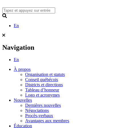
Skip
to
content
Search
En
Navigation
En
À propos
Organisation et statuts
Conseil québécois
Districts et directions
Tableau d’honneur
Logo et acronymes
Nouvelles
Dernières nouvelles
Négociations
Procès-verbaux
Avantages aux membres
Éducation