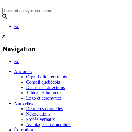
Skip
to
content
Search
En
Navigation
En
À propos
Organisation et statuts
Conseil québécois
Districts et directions
Tableau d’honneur
Logo et acronymes
Nouvelles
Dernières nouvelles
Négociations
Procès-verbaux
Avantages aux membres
Éducation