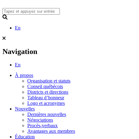
Skip
to
content
Search
En
Navigation
En
À propos
Organisation et statuts
Conseil québécois
Districts et directions
Tableau d’honneur
Logo et acronymes
Nouvelles
Dernières nouvelles
Négociations
Procès-verbaux
Avantages aux membres
Éducation