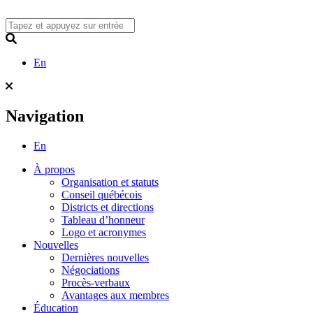
Skip
to
content
Search
En
Navigation
En
À propos
Organisation et statuts
Conseil québécois
Districts et directions
Tableau d’honneur
Logo et acronymes
Nouvelles
Dernières nouvelles
Négociations
Procès-verbaux
Avantages aux membres
Éducation