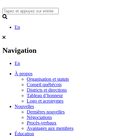
Skip
to
content
Search
En
Navigation
En
À propos
Organisation et statuts
Conseil québécois
Districts et directions
Tableau d’honneur
Logo et acronymes
Nouvelles
Dernières nouvelles
Négociations
Procès-verbaux
Avantages aux membres
Éducation