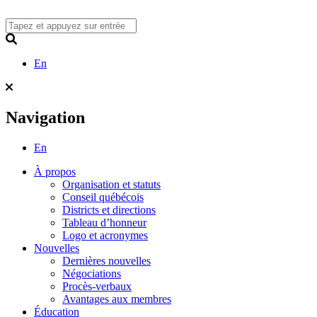
Skip
to
content
Search
En
Navigation
En
À propos
Organisation et statuts
Conseil québécois
Districts et directions
Tableau d’honneur
Logo et acronymes
Nouvelles
Dernières nouvelles
Négociations
Procès-verbaux
Avantages aux membres
Éducation