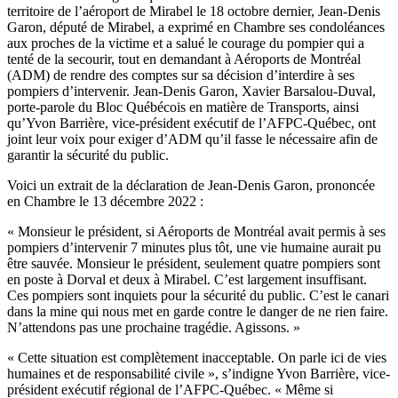
territoire de l’aéroport de Mirabel le 18 octobre dernier, Jean-Denis
Garon, député de Mirabel, a exprimé en Chambre ses condoléances
aux proches de la victime et a salué le courage du pompier qui a
tenté de la secourir, tout en demandant à Aéroports de Montréal
(ADM) de rendre des comptes sur sa décision d’interdire à ses
pompiers d’intervenir. Jean-Denis Garon, Xavier Barsalou-Duval,
porte-parole du Bloc Québécois en matière de Transports, ainsi
qu’Yvon Barrière, vice-président exécutif de l’AFPC-Québec, ont
joint leur voix pour exiger d’ADM qu’il fasse le nécessaire afin de
garantir la sécurité du public.
Voici un extrait de la déclaration de Jean-Denis Garon, prononcée
en Chambre le 13 décembre 2022 :
« Monsieur le président, si Aéroports de Montréal avait permis à ses
pompiers d’intervenir 7 minutes plus tôt, une vie humaine aurait pu
être sauvée. Monsieur le président, seulement quatre pompiers sont
en poste à Dorval et deux à Mirabel. C’est largement insuffisant.
Ces pompiers sont inquiets pour la sécurité du public. C’est le canari
dans la mine qui nous met en garde contre le danger de ne rien faire.
N’attendons pas une prochaine tragédie. Agissons. »
« Cette situation est complètement inacceptable. On parle ici de vies
humaines et de responsabilité civile », s’indigne Yvon Barrière, vice-
président exécutif régional de l’AFPC-Québec. « Même si