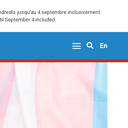
endredis jusqu'au 4 septembre inclusivement.
ntil September 4 included.
En
Search