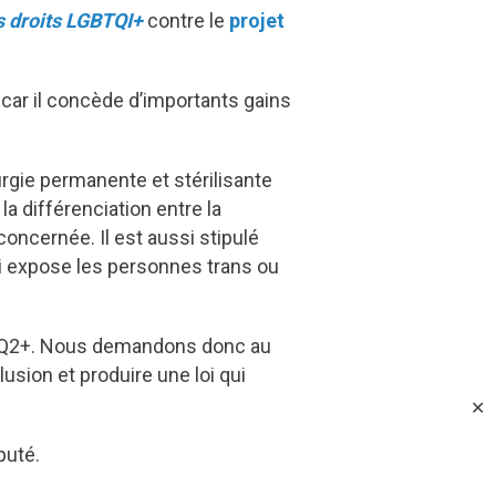
s droits LGBTQI+
contre le
projet
car il concède d’importants gains
urgie permanente et stérilisante
a différenciation entre la
concernée. Il est aussi stipulé
ui expose les personnes trans ou
LGBTQ2+. Nous demandons donc au
usion et produire une loi qui
✕
puté.