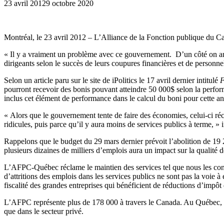
23 avril 2012
9 octobre 2020
Montréal, le 23 avril 2012 – L’Alliance de la Fonction publique du 
« Il y a vraiment un problème avec ce gouvernement. D’un côté on anno
dirigeants selon le succès de leurs coupures financières et de person
Selon un article paru sur le site de iPolitics le 17 avril dernier intitulé
F
pourront recevoir des bonis pouvant atteindre 50 000$ selon la perfor
inclus cet élément de performance dans le calcul du boni pour cette a
« Alors que le gouvernement tente de faire des économies, celui-ci ré
ridicules, puis parce qu’il y aura moins de services publics à terme,
Rappelons que le budget du 29 mars dernier prévoit l’abolition de 19 20
plusieurs dizaines de milliers d’emplois aura un impact sur la qualité d
L’AFPC-Québec réclame le maintien des services tel que nous les conna
d’attritions des emplois dans les services publics ne sont pas la voie
fiscalité des grandes entreprises qui bénéficient de réductions d’impôt
L’AFPC représente plus de 178 000 à travers le Canada. Au Québec, a
que dans le secteur privé.