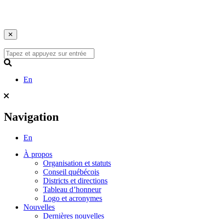
Veuillez noter que les bureaux régionaux seront accessibles sur rendez-v
Please note that regional offices will be open by appointment only, ever
✕
Skip
to
content
Search
En
Navigation
En
À propos
Organisation et statuts
Conseil québécois
Districts et directions
Tableau d’honneur
Logo et acronymes
Nouvelles
Dernières nouvelles