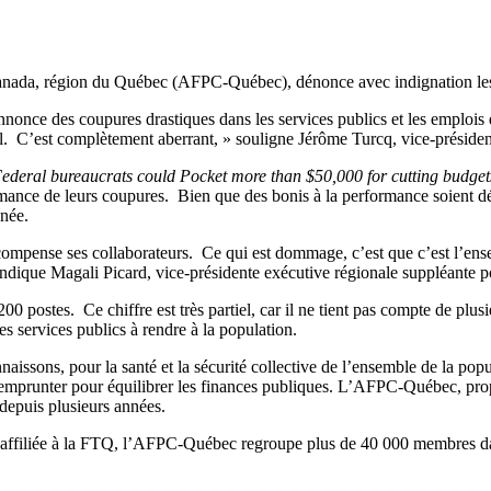
Canada, région du Québec (AFPC-Québec), dénonce avec indignation les 
nce des coupures drastiques dans les services publics et les emplois da
nel. C’est complètement aberrant, » souligne Jérôme Turcq, vice-présid
ederal bureaucrats could Pocket more than $50,000 for cutting budget
mance de leurs coupures. Bien que des bonis à la performance soient dé
nnée.
compense ses collaborateurs. Ce qui est dommage, c’est que c’est l’ens
 » indique Magali Picard, vice-présidente exécutive régionale suppléant
0 postes. Ce chiffre est très partiel, car il ne tient pas compte de plu
es services publics à rendre à la population.
issons, pour la santé et la sécurité collective de l’ensemble de la po
 à emprunter pour équilibrer les finances publiques. L’AFPC-Québec, prop
 depuis plusieurs années.
ffiliée à la FTQ, l’AFPC-Québec regroupe plus de 40 000 membres dans l