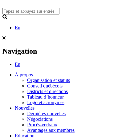
Skip
to
content
Search
En
Navigation
En
À propos
Organisation et statuts
Conseil québécois
Districts et directions
Tableau d’honneur
Logo et acronymes
Nouvelles
Dernières nouvelles
Négociations
Procès-verbaux
Avantages aux membres
Éducation