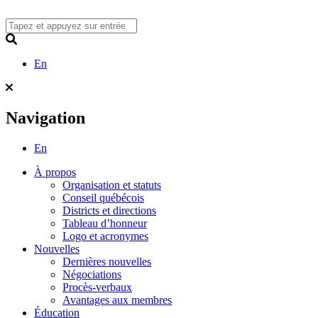
Skip
to
content
Search
En
Navigation
En
À propos
Organisation et statuts
Conseil québécois
Districts et directions
Tableau d’honneur
Logo et acronymes
Nouvelles
Dernières nouvelles
Négociations
Procès-verbaux
Avantages aux membres
Éducation