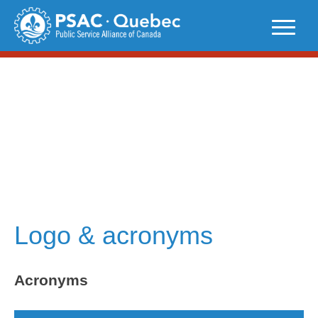
Skip
to
content
Logo & acronyms
Acronyms