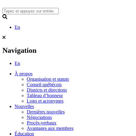
Skip
to
content
Search
En
Navigation
En
À propos
Organisation et statuts
Conseil québécois
Districts et directions
Tableau d’honneur
Logo et acronymes
Nouvelles
Dernières nouvelles
Négociations
Procès-verbaux
Avantages aux membres
Éducation