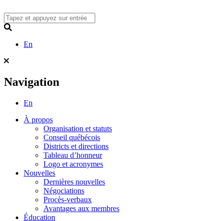
Skip
to
content
Search
En
Navigation
En
À propos
Organisation et statuts
Conseil québécois
Districts et directions
Tableau d’honneur
Logo et acronymes
Nouvelles
Dernières nouvelles
Négociations
Procès-verbaux
Avantages aux membres
Éducation