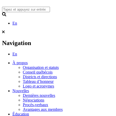
Skip
to
content
Search
En
Navigation
En
À propos
Organisation et statuts
Conseil québécois
Districts et directions
Tableau d’honneur
Logo et acronymes
Nouvelles
Dernières nouvelles
Négociations
Procès-verbaux
Avantages aux membres
Éducation