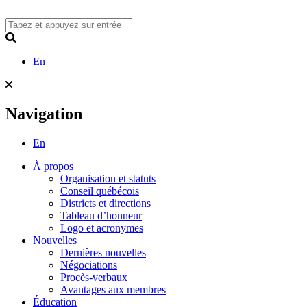
Skip
to
content
Search
En
Navigation
En
À propos
Organisation et statuts
Conseil québécois
Districts et directions
Tableau d’honneur
Logo et acronymes
Nouvelles
Dernières nouvelles
Négociations
Procès-verbaux
Avantages aux membres
Éducation