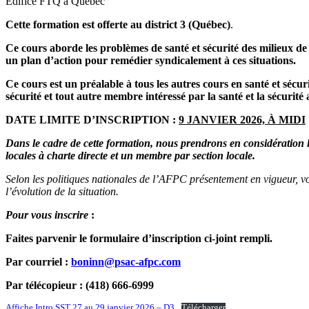
Édifice FTQ à Québec
Cette formation est offerte au district 3 (Québec)
.
Ce cours aborde les problèmes de santé et sécurité des milieux de
un plan d’action pour remédier syndicalement à ces situations.
Ce cours est un préalable à tous les autres cours en santé et sécur
sécurité et tout autre membre intéressé par la santé et la sécurité 
DATE LIMITE D’INSCRIPTION :
9 JANVIER 2026, À MIDI
Dans le cadre de cette formation, nous prendrons en considération les
locales à charte directe et un membre par section locale.
Selon les politiques nationales de l’AFPC présentement en vigueur, v
l’évolution de la situation.
Pour vous inscrire
:
Faites parvenir le formulaire d’inscription ci-joint rempli
.
Par courriel :
boninn@psac-afpc.com
Par télécopieur : (418) 666-6999
Affiche Intro SST 27 au 29 janvier 2026 – D3
Télécharger