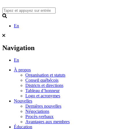
Skip
to
content
Search
En
Navigation
En
À propos
Organisation et statuts
Conseil québécois
Districts et directions
Tableau d’honneur
Logo et acronymes
Nouvelles
Dernières nouvelles
Négociations
Procès-verbaux
Avantages aux membres
Éducation