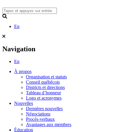
Skip
to
content
Search
En
Navigation
En
À propos
Organisation et statuts
Conseil québécois
Districts et directions
Tableau d’honneur
Logo et acronymes
Nouvelles
Dernières nouvelles
Négociations
Procès-verbaux
Avantages aux membres
Éducation