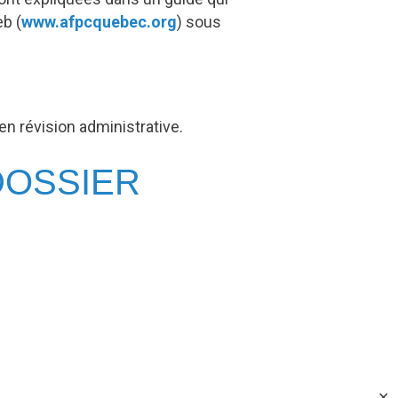
eb (
www.afpcquebec.org
) sous
en révision administrative.
DOSSIER
✕