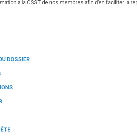
mation à la CSST de nos membres afin d’en faciliter la re
DU DOSSIER
S
TIONS
R
UÊTE