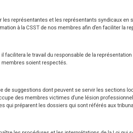
er les représentantes et les représentants syndicaux en s
mation à la CSST de nos membres afin d’en faciliter la re
il facilitera le travail du responsable de la représentation 
os membres soient respectés.
tre de suggestions dont peuvent se servir les sections lo
occupe des membres victimes d’une lésion professionnell
es qui préparent les dossiers qui sont référés aux tribuna
naître les procédures et les interprétations de la Loi qui