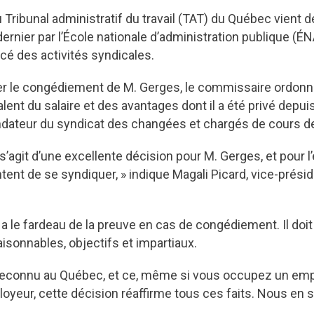
ribunal administratif du travail (TAT) du Québec vient d
ernier par l’École nationale d’administration publique (
rcé des activités syndicales.
er le congédiement de M. Gerges, le commissaire ordonne
valent du salaire et des avantages dont il a été privé depu
ateur du syndicat des changées et chargés de cours de
s’agit d’une excellente décision pour M. Gerges, et pour 
ntent de se syndiquer, » indique Magali Picard, vice-prési
 le fardeau de la preuve en cas de congédiement. Il doit
aisonnables, objectifs et impartiaux.
st reconnu au Québec, et ce, même si vous occupez un empl
loyeur, cette décision réaffirme tous ces faits. Nous