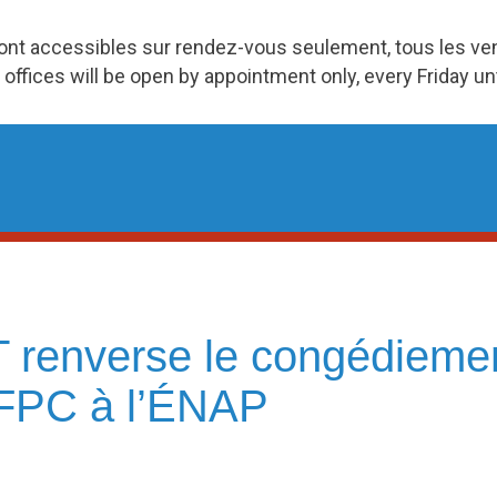
ront accessibles sur rendez-vous seulement, tous les v
 offices will be open by appointment only, every Friday u
AT renverse le congédieme
FPC à l’ÉNAP