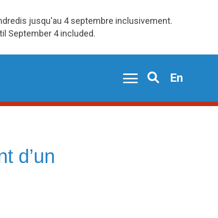
endredis jusqu'au 4 septembre inclusivement.
ntil September 4 included.
En
Search
nt d’un