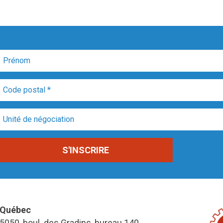
Québec
5050, boul. des Gradins, bureau 140