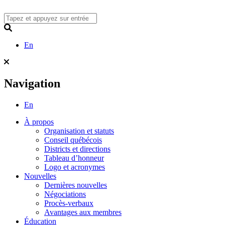
Skip
to
content
Search
En
Navigation
En
À propos
Organisation et statuts
Conseil québécois
Districts et directions
Tableau d’honneur
Logo et acronymes
Nouvelles
Dernières nouvelles
Négociations
Procès-verbaux
Avantages aux membres
Éducation