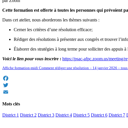
par Zoom
Cette formation est offerte à toutes les personnes qui prévoient 
Dans cet atelier, nous aborderons les thèmes suivants :
Cerner les critères d’une résolution efficace;
Rédiger des résolutions à présenter aux congrès et trouver l’in
Élaborer des stratégies à long terme pour solliciter des appuis à
Voici le lien pour vous inscrire
:
https://psac-afpc.zoom.us/meet
Affiche formation-midi Comment rédiger une résolution – 14 janvier 2026 – tous l
Facebook
Twitter
Email
Mots clés
District 1
District 2
District 3
District 4
District 5
District 6
District 7
D