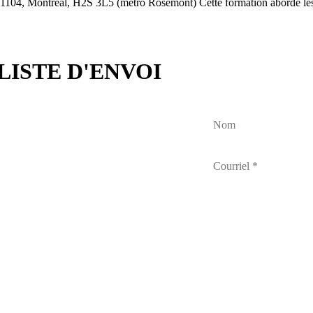
r. 1104, Montréal, H2S 3L5 (métro Rosemont) Cette formation aborde 
LISTE D'ENVOI