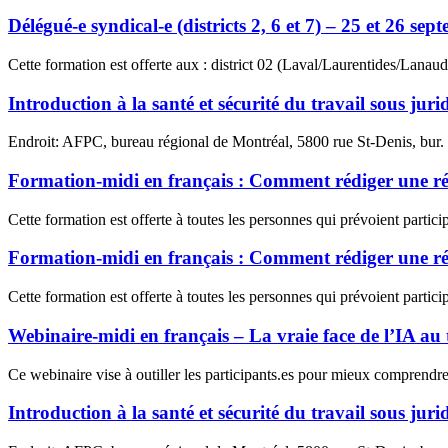
Délégué-e syndical-e (districts 2, 6 et 7) – 25 et 26 se
Cette formation est offerte aux : district 02 (Laval/Laurentides/Lanau
Introduction à la santé et sécurité du travail sous juri
Endroit: AFPC, bureau régional de Montréal, 5800 rue St-Denis, bu
Formation-midi en français : Comment rédiger une résol
Cette formation est offerte à toutes les personnes qui prévoient part
Formation-midi en français : Comment rédiger une ré
Cette formation est offerte à toutes les personnes qui prévoient part
Webinaire-midi en français – La vraie face de l’IA au t
Ce webinaire vise à outiller les participants.es pour mieux comprendre 
Introduction à la santé et sécurité du travail sous juri