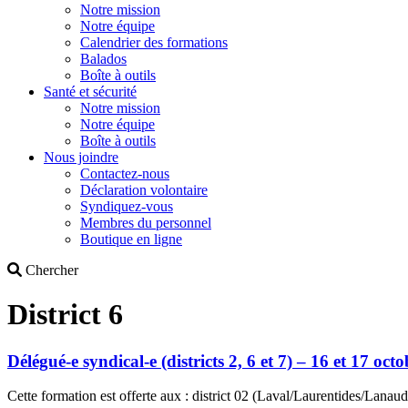
Notre mission
Notre équipe
Calendrier des formations
Balados
Boîte à outils
Santé et sécurité
Notre mission
Notre équipe
Boîte à outils
Nous joindre
Contactez-nous
Déclaration volontaire
Syndiquez-vous
Membres du personnel
Boutique en ligne
Search
Chercher
District 6
Délégué-e syndical-e (districts 2, 6 et 7) – 16 et 17 oc
Cette formation est offerte aux : district 02 (Laval/Laurentides/Lanau