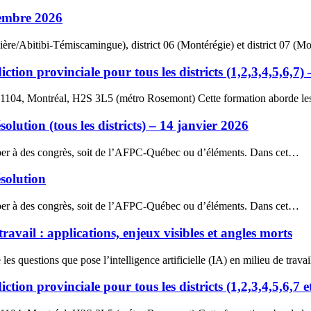
ptembre 2026
dière/Abitibi-Témiscamingue), district 06 (Montérégie) et district 07 (Mo
diction provinciale pour tous les districts (1,2,3,4,5,6,7
r. 1104, Montréal, H2S 3L5 (métro Rosemont) Cette formation aborde 
ution (tous les districts) – 14 janvier 2026
iciper à des congrès, soit de l’AFPC-Québec ou d’éléments. Dans cet…
solution
iciper à des congrès, soit de l’AFPC-Québec ou d’éléments. Dans cet…
ravail : applications, enjeux visibles et angles morts
les questions que pose l’intelligence artificielle (IA) en milieu de trava
diction provinciale pour tous les districts (1,2,3,4,5,6,