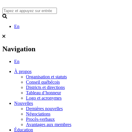
Skip
to
content
Search
En
Navigation
En
À propos
Organisation et statuts
Conseil québécois
Districts et directions
Tableau d’honneur
Logo et acronymes
Nouvelles
Dernières nouvelles
Négociations
Procès-verbaux
Avantages aux membres
Éducation