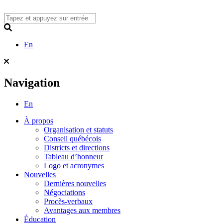
Skip
to
content
Search
En
Navigation
En
À propos
Organisation et statuts
Conseil québécois
Districts et directions
Tableau d’honneur
Logo et acronymes
Nouvelles
Dernières nouvelles
Négociations
Procès-verbaux
Avantages aux membres
Éducation