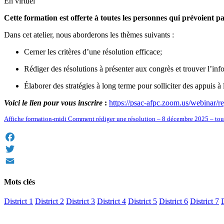
En virtuel
Cette formation est offerte à toutes les personnes qui prévoient 
Dans cet atelier, nous aborderons les thèmes suivants :
Cerner les critères d’une résolution efficace;
Rédiger des résolutions à présenter aux congrès et trouver l’in
Élaborer des stratégies à long terme pour solliciter des appuis à
Voici le lien pour vous inscrire
:
https://psac-afpc.zoom.us/webi
Affiche formation-midi Comment rédiger une résolution – 8 décembre 2025 – tous 
Facebook
Twitter
Email
Mots clés
District 1
District 2
District 3
District 4
District 5
District 6
District 7
D