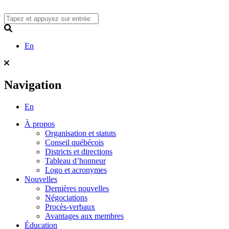
Skip
to
content
Search
En
Navigation
En
À propos
Organisation et statuts
Conseil québécois
Districts et directions
Tableau d’honneur
Logo et acronymes
Nouvelles
Dernières nouvelles
Négociations
Procès-verbaux
Avantages aux membres
Éducation