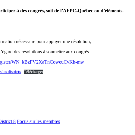
participer à des congrès, soit de l’AFPC-Québec ou d’éléments.
formation nécessaire pour appuyer une résolution;
 l’égard des résolutions à soumettre aux congrès.
nar/register/WN_kBzFV2XaTnCoweuCvKh-mw
les districts
Télécharger
istrict 8
Focus sur les membres