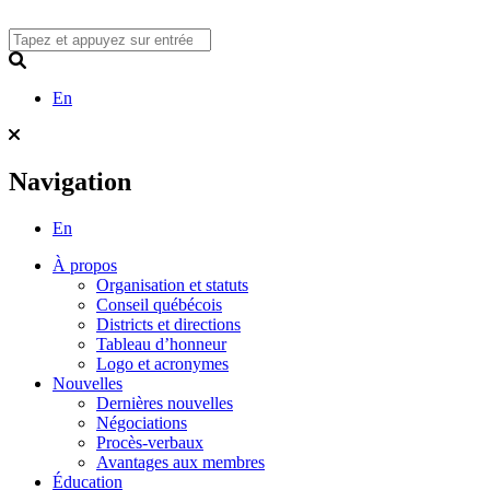
Skip
to
content
Search
En
Navigation
En
À propos
Organisation et statuts
Conseil québécois
Districts et directions
Tableau d’honneur
Logo et acronymes
Nouvelles
Dernières nouvelles
Négociations
Procès-verbaux
Avantages aux membres
Éducation