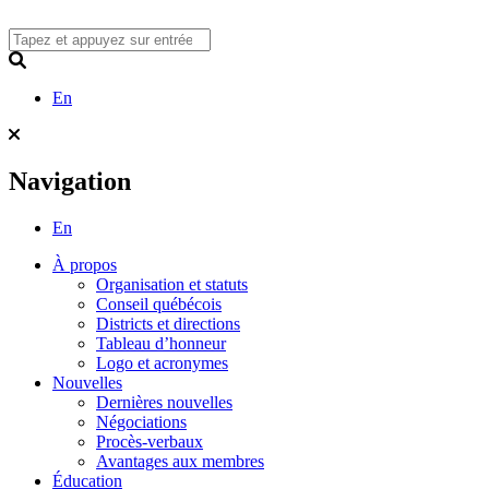
Skip
to
content
Search
En
Navigation
En
À propos
Organisation et statuts
Conseil québécois
Districts et directions
Tableau d’honneur
Logo et acronymes
Nouvelles
Dernières nouvelles
Négociations
Procès-verbaux
Avantages aux membres
Éducation