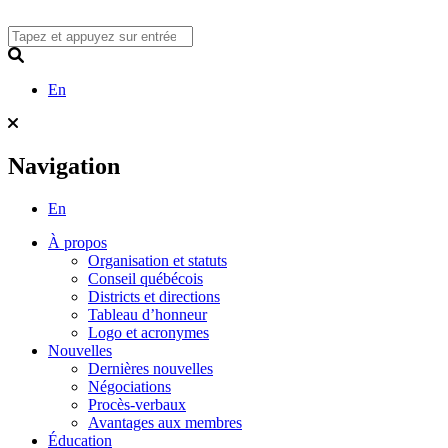
Skip
to
content
Search
En
Navigation
En
À propos
Organisation et statuts
Conseil québécois
Districts et directions
Tableau d’honneur
Logo et acronymes
Nouvelles
Dernières nouvelles
Négociations
Procès-verbaux
Avantages aux membres
Éducation