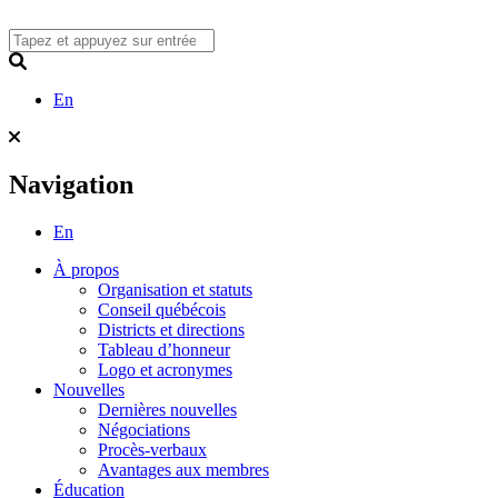
Skip
to
content
Search
En
Navigation
En
À propos
Organisation et statuts
Conseil québécois
Districts et directions
Tableau d’honneur
Logo et acronymes
Nouvelles
Dernières nouvelles
Négociations
Procès-verbaux
Avantages aux membres
Éducation