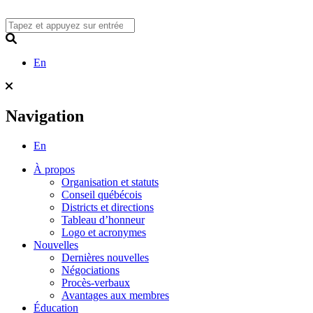
Skip
to
content
Search
En
Navigation
En
À propos
Organisation et statuts
Conseil québécois
Districts et directions
Tableau d’honneur
Logo et acronymes
Nouvelles
Dernières nouvelles
Négociations
Procès-verbaux
Avantages aux membres
Éducation