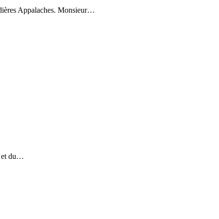
audières Appalaches. Monsieur…
s et du…