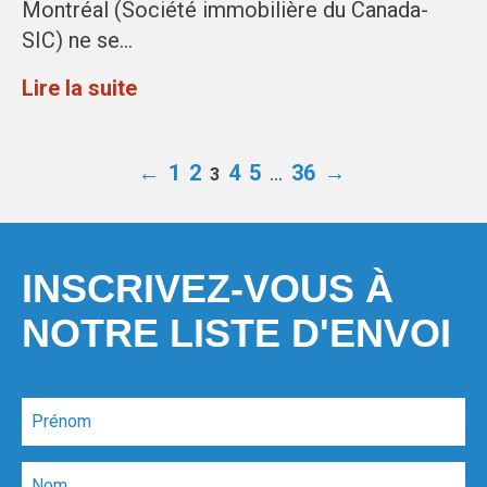
Montréal (Société immobilière du Canada-
SIC) ne se…
Lire la suite
←
1
2
4
5
…
36
→
3
INSCRIVEZ-VOUS À
NOTRE LISTE D'ENVOI